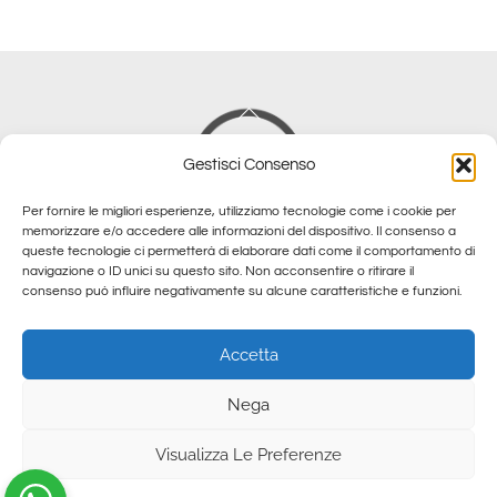
Back
To
Gestisci Consenso
Top
Per fornire le migliori esperienze, utilizziamo tecnologie come i cookie per
memorizzare e/o accedere alle informazioni del dispositivo. Il consenso a
queste tecnologie ci permetterà di elaborare dati come il comportamento di
navigazione o ID unici su questo sito. Non acconsentire o ritirare il
consenso può influire negativamente su alcune caratteristiche e funzioni.
Cookie & Privacy Policy
Accetta
© DJ DELU 2024 Cod. Fisc. DLCLNS63T01F839W - All Rights
Reserved.
Nega
Questo sito è stato realizzato dall'agenzia web
DIGITAGENTI
Visualizza Le Preferenze