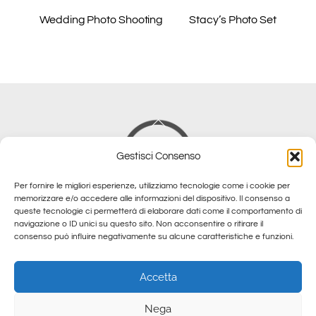
Wedding Photo Shooting
Stacy’s Photo Set
Back
To
Gestisci Consenso
Top
Per fornire le migliori esperienze, utilizziamo tecnologie come i cookie per
memorizzare e/o accedere alle informazioni del dispositivo. Il consenso a
queste tecnologie ci permetterà di elaborare dati come il comportamento di
navigazione o ID unici su questo sito. Non acconsentire o ritirare il
consenso può influire negativamente su alcune caratteristiche e funzioni.
Cookie & Privacy Policy
Accetta
© DJ DELU 2024 Cod. Fisc. DLCLNS63T01F839W - All Rights
Reserved.
Nega